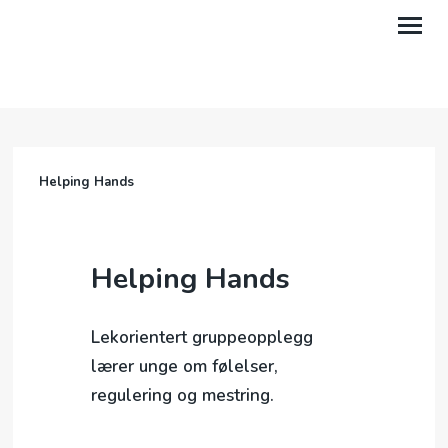
HJEMMESIDEN
DETTE ER NOVI
Helping Hands
OM OSS
MIN SIDE
Helping Hands
STØTT OSS
Lekorientert gruppeopplegg
lærer unge om følelser,
regulering og mestring.