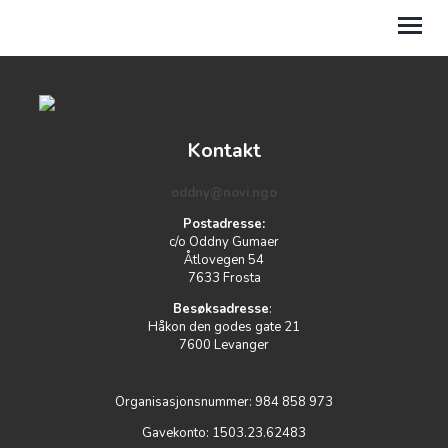
HJEMMESIDEN
Kontakt
DETTE ER NOVI
oddny@novi.ngo
OM OSS
Postadresse:
c/o Oddny Gumaer
MIN SIDE
Åtlovegen 54
7633 Frosta
STØTT OSS
Besøksadresse
:
Håkon den godes gate 21
7600 Levanger
Organisasjonsnummer: 984 858 973
Gavekonto: 1503.23.62483