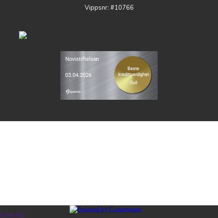
Vippsnr: #10766
Logg inn